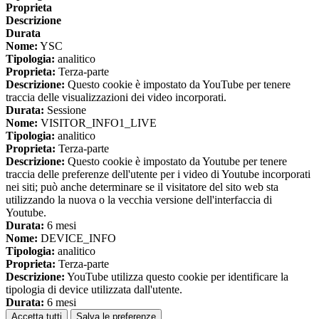
Proprieta
Descrizione
Durata
Nome:
YSC
Tipologia:
analitico
Proprieta:
Terza-parte
Descrizione:
Questo cookie è impostato da YouTube per tenere
traccia delle visualizzazioni dei video incorporati.
Durata:
Sessione
Nome:
VISITOR_INFO1_LIVE
Tipologia:
analitico
Proprieta:
Terza-parte
Descrizione:
Questo cookie è impostato da Youtube per tenere
traccia delle preferenze dell'utente per i video di Youtube incorporati
nei siti; può anche determinare se il visitatore del sito web sta
utilizzando la nuova o la vecchia versione dell'interfaccia di
Youtube.
Durata:
6 mesi
Nome:
DEVICE_INFO
Tipologia:
analitico
Proprieta:
Terza-parte
Descrizione:
YouTube utilizza questo cookie per identificare la
tipologia di device utilizzata dall'utente.
Durata:
6 mesi
Accetta tutti
Salva le preferenze