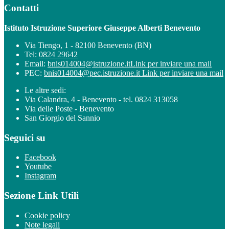
Contatti
Istituto Istruzione Superiore Giuseppe Alberti Benevento
Via Tiengo, 1 - 82100 Benevento (BN)
Tel:
0824 29642
Email:
bnis014004@istruzione.it
Link per inviare una mail
PEC:
bnis014004@pec.istruzione.it
Link per inviare una mail
Le altre sedi:
Via Calandra, 4 - Benevento - tel. 0824 313058
Via delle Poste - Benevento
San Giorgio del Sannio
Seguici su
Facebook
Youtube
Instagram
Sezione Link Utili
Cookie policy
Note legali