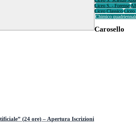
Liceo S. Scienze App
Liceo S. - Forense
AF
Liceo Classico
Liceo 
Chimico quadrienna
Carosello
ficiale” (24 ore) – Apertura Iscrizioni