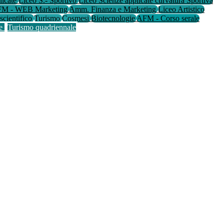
licate
Liceo S.- Sportivo
Liceo Scienze applicate curvatura Sportiva
M - WEB Marketing
Amm. Finanza e Marketing
Liceo Artistico
scientifico
Turismo
Cosmesi
Biotecnologie
AFM - Corso serale
le
Turismo quadriennale