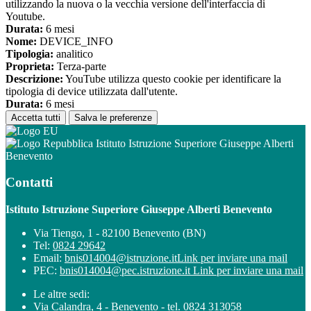
utilizzando la nuova o la vecchia versione dell'interfaccia di
Youtube.
Durata:
6 mesi
Nome:
DEVICE_INFO
Tipologia:
analitico
Proprieta:
Terza-parte
Descrizione:
YouTube utilizza questo cookie per identificare la
tipologia di device utilizzata dall'utente.
Durata:
6 mesi
Accetta tutti
Salva le preferenze
Istituto Istruzione Superiore Giuseppe Alberti
Benevento
Contatti
Istituto Istruzione Superiore Giuseppe Alberti Benevento
Via Tiengo, 1 - 82100 Benevento (BN)
Tel:
0824 29642
Email:
bnis014004@istruzione.it
Link per inviare una mail
PEC:
bnis014004@pec.istruzione.it
Link per inviare una mail
Le altre sedi:
Via Calandra, 4 - Benevento - tel. 0824 313058