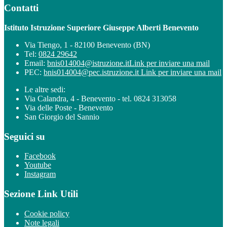
Contatti
Istituto Istruzione Superiore Giuseppe Alberti Benevento
Via Tiengo, 1 - 82100 Benevento (BN)
Tel:
0824 29642
Email:
bnis014004@istruzione.it
Link per inviare una mail
PEC:
bnis014004@pec.istruzione.it
Link per inviare una mail
Le altre sedi:
Via Calandra, 4 - Benevento - tel. 0824 313058
Via delle Poste - Benevento
San Giorgio del Sannio
Seguici su
Facebook
Youtube
Instagram
Sezione Link Utili
Cookie policy
Note legali