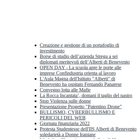
Creazione e gestione di un portafoglio di
investimento
Borse di studio dell’azienda Strega a sei
diplomati meritevoli dell’Alberti di Benevento
OPEN DAY - La scuola apre le porte alle
imprese Confindustria orienta al lavoro
L'Aula Magna dell'Istituto "Alberti" di
Benevento ha ospitato Fernando Panarese
Convegno lotta alle Mafie
La Rocca Incantata’, domani il taglio del nastro
Stop Violenza sulle donne
Presentazione Progetto "Patentino Drone"
BULLISMO, CYBERBULLISMO E
PERICOLI DEL WEB
Giornata finanziaria 2022
Protesta Studentesse dell'IIS Alberti di Benevento
soledarietà a Donne Iraniane