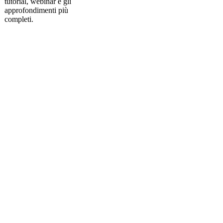
tutorial, webinar e gli
approfondimenti più
completi.