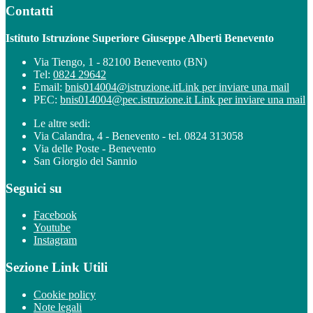
Contatti
Istituto Istruzione Superiore Giuseppe Alberti Benevento
Via Tiengo, 1 - 82100 Benevento (BN)
Tel:
0824 29642
Email:
bnis014004@istruzione.it
Link per inviare una mail
PEC:
bnis014004@pec.istruzione.it
Link per inviare una mail
Le altre sedi:
Via Calandra, 4 - Benevento - tel. 0824 313058
Via delle Poste - Benevento
San Giorgio del Sannio
Seguici su
Facebook
Youtube
Instagram
Sezione Link Utili
Cookie policy
Note legali