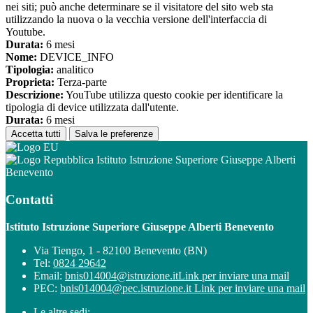
nei siti; può anche determinare se il visitatore del sito web sta
utilizzando la nuova o la vecchia versione dell'interfaccia di
Youtube.
Durata:
6 mesi
Nome:
DEVICE_INFO
Tipologia:
analitico
Proprieta:
Terza-parte
Descrizione:
YouTube utilizza questo cookie per identificare la
tipologia di device utilizzata dall'utente.
Durata:
6 mesi
Accetta tutti
Salva le preferenze
Istituto Istruzione Superiore Giuseppe Alberti
Benevento
Contatti
Istituto Istruzione Superiore Giuseppe Alberti Benevento
Via Tiengo, 1 - 82100 Benevento (BN)
Tel:
0824 29642
Email:
bnis014004@istruzione.it
Link per inviare una mail
PEC:
bnis014004@pec.istruzione.it
Link per inviare una mail
Le altre sedi: