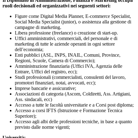
Il Diplomato in Amministrazione, Finanza e Marketing occupa
ruoli decisionali ed organizzativi nei seguenti settori:
Figure come Digital Media Planner, E-commerce Specialist,
Social Media Specialist (junior), o assistenza alla gestione di
campagne di marketing.
Libera professione (freelance) o creazione di start-up.
Uffici amministrativi, commerciali, del personale e di
marketing di tutte le aziende operanti in ogni settore
dell’economia;
Enti pubblici (ASL, INPS, INAIL, Comuni, Province,
Regioni, Scuole, Camera di Commercio);
Amministrazione finanziaria (Uffici IVA, Agenzia delle
Entrare, Uffici del registro, ecc);
Studi professionali (commercialisti, consulenti del lavoro,
promotori finanziari, notai, avvocati, ecc);
Imprese bancarie e assicurative;
Associazioni di categoria (Ascom, Coldiretti, Ass. Artigiani,
Ass. sindacali, ecc)
Accesso a tutte le facoltà universitarie e a Corsi post diploma;
Accesso a corsi IFTS (Istruzione e Formazione Tecnica
Superiore);
Accesso agli albi delle professioni tecniche, in base a quanto
previsto dalle norme vigenti;
Università: