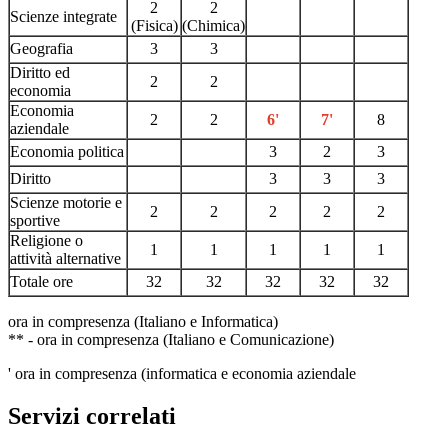
2
2
Scienze integrate
(Fisica)
(Chimica)
Geografia
3
3
Diritto ed
2
2
economia
Economia
2
2
6'
7'
8
aziendale
Economia politica
3
2
3
Diritto
3
3
3
Scienze motorie e
2
2
2
2
2
sportive
Religione o
1
1
1
1
1
attività alternative
Totale ore
32
32
32
32
32
ora in compresenza (Italiano e Informatica)
** - ora in compresenza (Italiano
e Comunicazione)
' ora in compresenza (informatica e economia aziendale
Servizi correlati