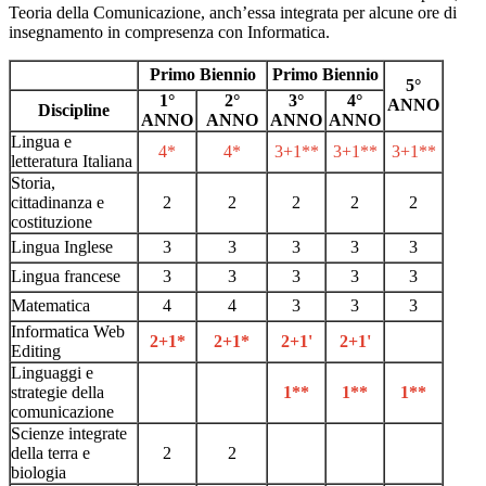
Teoria della Comunicazione, anch’essa integrata per alcune ore di
insegnamento in compresenza con Informatica.
Primo Biennio
Primo Biennio
5°
1°
2°
3°
4°
ANNO
Discipline
ANNO
ANNO
ANNO
ANNO
Lingua e
4*
4*
3+1**
3+1**
3+1**
letteratura Italiana
Storia,
cittadinanza e
2
2
2
2
2
costituzione
Lingua Inglese
3
3
3
3
3
Lingua francese
3
3
3
3
3
Matematica
4
4
3
3
3
Informatica Web
2+1*
2+1*
2+1'
2+1'
Editing
Linguaggi e
strategie della
1**
1**
1**
comunicazione
Scienze integrate
della terra e
2
2
biologia