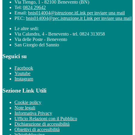
Via Tiengo, 1 - 82100 Benevento (BN)
Tel:
0824 29642
Email:
bnis014004@istruzione.it
Link per inviare una mail
PEC:
bnis014004@pec.istruzione.it
Link per inviare una mail
Le altre sedi:
Via Calandra, 4 - Benevento - tel. 0824 313058
Via delle Poste - Benevento
San Giorgio del Sannio
Seguici su
Facebook
Youtube
Instagram
Sezione Link Utili
Cookie policy
Note legali
Informativa Privacy
Ufficio Relazioni con il Pubblico
Dichiarazione di accessibilità
Obiettivi di accessibilità
Whistleblowing