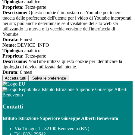
Tipologia:
analitico
Proprieta:
Terza-parte
Descrizione:
Questo cookie è impostato da Youtube per tenere
traccia delle preferenze dell'utente per i video di Youtube incorporati
nei siti; può anche determinare se il visitatore del sito web sta
utilizzando la nuova o la vecchia versione dell'interfaccia di
Youtube.
Durata:
6 mesi
Nome:
DEVICE_INFO
Tipologia:
analitico
Proprieta:
Terza-parte
Descrizione:
YouTube utilizza questo cookie per identificare la
tipologia di device utilizzata dall'utente.
Durata:
6 mesi
Accetta tutti
Salva le preferenze
Istituto Istruzione Superiore Giuseppe Alberti
Benevento
Contatti
Istituto Istruzione Superiore Giuseppe Alberti Benevento
Via Tiengo, 1 - 82100 Benevento (BN)
Tel:
0824 29642