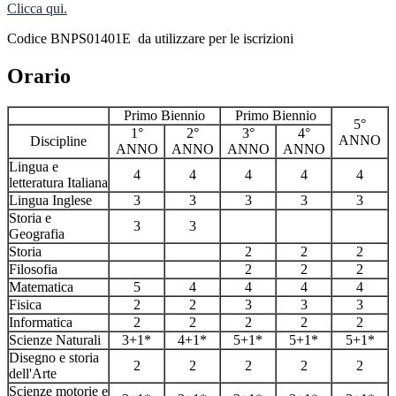
Clicca qui.
Codice BNPS01401E da utilizzare per le iscrizioni
Orario
Primo Biennio
Primo Biennio
5°
1°
2°
3°
4°
ANNO
Discipline
ANNO
ANNO
ANNO
ANNO
Lingua e
4
4
4
4
4
letteratura Italiana
Lingua Inglese
3
3
3
3
3
Storia e
3
3
Geografia
Storia
2
2
2
Filosofia
2
2
2
Matematica
5
4
4
4
4
Fisica
2
2
3
3
3
Informatica
2
2
2
2
2
Scienze Naturali
3+1*
4+1*
5+1*
5+1*
5+1*
Disegno e storia
2
2
2
2
2
dell'Arte
Scienze motorie e