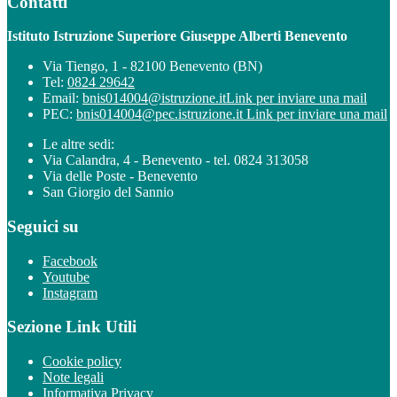
Contatti
Istituto Istruzione Superiore Giuseppe Alberti Benevento
Via Tiengo, 1 - 82100 Benevento (BN)
Tel:
0824 29642
Email:
bnis014004@istruzione.it
Link per inviare una mail
PEC:
bnis014004@pec.istruzione.it
Link per inviare una mail
Le altre sedi:
Via Calandra, 4 - Benevento - tel. 0824 313058
Via delle Poste - Benevento
San Giorgio del Sannio
Seguici su
Facebook
Youtube
Instagram
Sezione Link Utili
Cookie policy
Note legali
Informativa Privacy