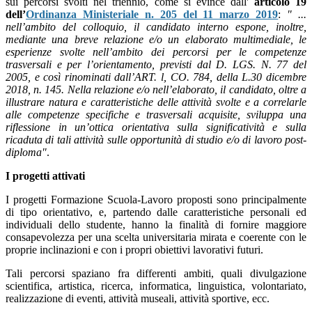
sui percorsi svolti nel triennio, come si evince dall'
articolo 19
dell’
Ordinanza Ministeriale n. 205 del 11 marzo 2019
:
" ...
nell’ambito del colloquio, il candidato interno espone, inoltre,
mediante una breve relazione e/o un elaborato multimediale, le
esperienze svolte nell’ambito dei percorsi per le competenze
trasversali e per l’orientamento, previsti dal D. LGS. N. 77 del
2005, e così rinominati dall’ART. l, CO. 784, della L.30 dicembre
2018, n. 145. Nella relazione e/o nell’elaborato, il candidato, oltre a
illustrare natura e caratteristiche delle attività svolte e a correlarle
alle competenze specifiche e trasversali acquisite, sviluppa una
riflessione in un’ottica orientativa sulla significatività e sulla
ricaduta di tali attività sulle opportunità di studio e/o di lavoro post-
diploma"
.
I progetti attivati
I progetti Formazione Scuola-Lavoro proposti sono principalmente
di tipo orientativo, e, partendo dalle caratteristiche personali ed
individuali dello studente, hanno la finalità di fornire maggiore
consapevolezza per una scelta universitaria mirata e coerente con le
proprie inclinazioni e con i propri obiettivi lavorativi futuri.
Tali percorsi spaziano fra differenti ambiti, quali divulgazione
scientifica, artistica, ricerca, informatica, linguistica, volontariato,
realizzazione di eventi, attività museali, attività sportive, ecc.