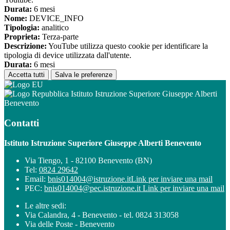
Durata:
6 mesi
Nome:
DEVICE_INFO
Tipologia:
analitico
Proprieta:
Terza-parte
Descrizione:
YouTube utilizza questo cookie per identificare la
tipologia di device utilizzata dall'utente.
Durata:
6 mesi
Accetta tutti
Salva le preferenze
Istituto Istruzione Superiore Giuseppe Alberti
Benevento
Contatti
Istituto Istruzione Superiore Giuseppe Alberti Benevento
Via Tiengo, 1 - 82100 Benevento (BN)
Tel:
0824 29642
Email:
bnis014004@istruzione.it
Link per inviare una mail
PEC:
bnis014004@pec.istruzione.it
Link per inviare una mail
Le altre sedi:
Via Calandra, 4 - Benevento - tel. 0824 313058
Via delle Poste - Benevento