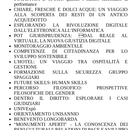
performance
CHIARE, FRESCHE E DOLCI ACQUE: UN VIAGGIO
ALLA SCOPERTA DEI RESTI DI UN ANTICO
ACQUEDOTTO
ESPLORANDO LA RIVOLUZIONE DIGITALE
DALL’ELETTRONICA ALL’INFORMATICA
POT GIURISPRUDENZA: DAL REALE AL
VIRTUALE, LA NUOVA GIUSTIZIA DIGITALE
MONITORAGGIO AMBIENTALE
COMPETENZE DI CITTADINANZA PER LO
SVILUPPO SOSTENIBILE
L'HOTEL: UN VIAGGIO TRA OSPITALITÀ E
GESTIONE
FORMAZIONE SULLA SICUREZZA GRUPPO
SPAGGIARI
FUTURE SKILLS: HUMAN SKILLS
PERCORSO FILOSOFICO: PROSPETTIVE
FILOSOFICHE DEL GENDER
DENTRO IL DIRITTO: ESPLORARE I CASI
GIUDIZIARI
UNIVExpò
ORIENTAMENTO UNISANNIO
BENEVENTO LONGOBARDA
“MONUMENTI APERTI" - LA CONOSCENZA DEI
BENI CULTURALI: RELAZIONI DI PACE E SVILUPPO