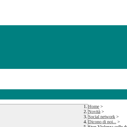
Home
>
Novità
>
Social network
>
Dicono di noi...
>
Stop Violenza sulle 