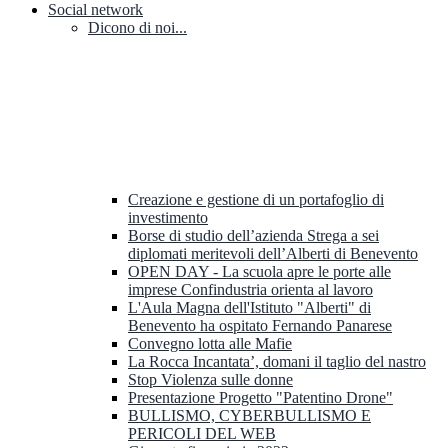
Social network
Dicono di noi...
Creazione e gestione di un portafoglio di
investimento
Borse di studio dell’azienda Strega a sei
diplomati meritevoli dell’Alberti di Benevento
OPEN DAY - La scuola apre le porte alle
imprese Confindustria orienta al lavoro
L'Aula Magna dell'Istituto "Alberti" di
Benevento ha ospitato Fernando Panarese
Convegno lotta alle Mafie
La Rocca Incantata’, domani il taglio del nastro
Stop Violenza sulle donne
Presentazione Progetto "Patentino Drone"
BULLISMO, CYBERBULLISMO E
PERICOLI DEL WEB