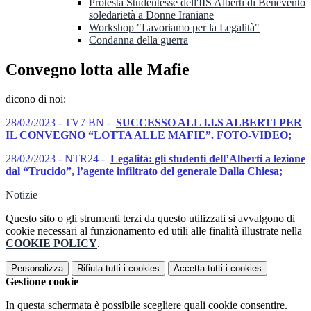
Protesta Studentesse dell'IIS Alberti di Benevento
soledarietà a Donne Iraniane
Workshop "Lavoriamo per la Legalità"
Condanna della guerra
Convegno lotta alle Mafie
dicono di noi:
28/02/2023 - TV7 BN -
SUCCESSO ALL I.I.S ALBERTI PER
IL CONVEGNO “LOTTA ALLE MAFIE”. FOTO-VIDEO;
28/02/2023 - NTR24 -
Legalità: gli studenti dell’Alberti a lezione
dal “Trucido”, l’agente infiltrato del generale Dalla Chiesa;
Notizie
Questo sito o gli strumenti terzi da questo utilizzati si avvalgono di
cookie necessari al funzionamento ed utili alle finalità illustrate nella
COOKIE POLICY
.
Personalizza
Rifiuta tutti
i cookies
Accetta tutti
i cookies
Gestione cookie
In questa schermata è possibile scegliere quali cookie consentire.