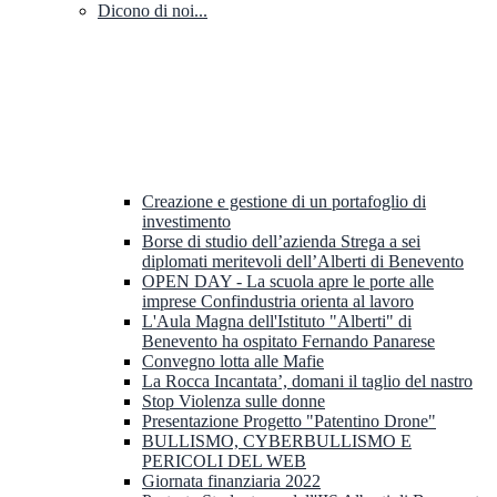
Dicono di noi...
Creazione e gestione di un portafoglio di
investimento
Borse di studio dell’azienda Strega a sei
diplomati meritevoli dell’Alberti di Benevento
OPEN DAY - La scuola apre le porte alle
imprese Confindustria orienta al lavoro
L'Aula Magna dell'Istituto "Alberti" di
Benevento ha ospitato Fernando Panarese
Convegno lotta alle Mafie
La Rocca Incantata’, domani il taglio del nastro
Stop Violenza sulle donne
Presentazione Progetto "Patentino Drone"
BULLISMO, CYBERBULLISMO E
PERICOLI DEL WEB
Giornata finanziaria 2022