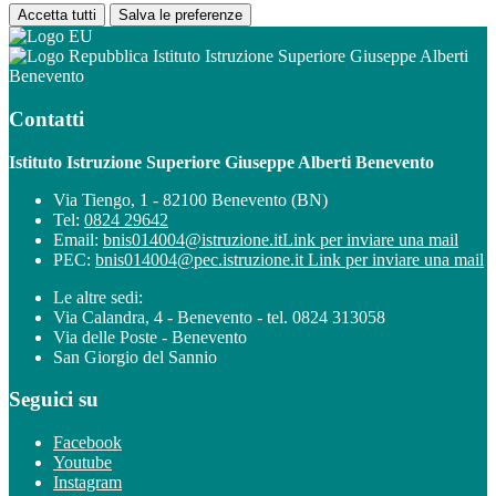
Accetta tutti
Salva le preferenze
Istituto Istruzione Superiore Giuseppe Alberti
Benevento
Contatti
Istituto Istruzione Superiore Giuseppe Alberti Benevento
Via Tiengo, 1 - 82100 Benevento (BN)
Tel:
0824 29642
Email:
bnis014004@istruzione.it
Link per inviare una mail
PEC:
bnis014004@pec.istruzione.it
Link per inviare una mail
Le altre sedi:
Via Calandra, 4 - Benevento - tel. 0824 313058
Via delle Poste - Benevento
San Giorgio del Sannio
Seguici su
Facebook
Youtube
Instagram