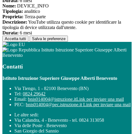
Durata:
6 mesi
Nome:
DEVICE_INFO
Tipologia:
analitico
Proprieta:
Terza-parte
Descrizione:
YouTube utilizza questo cookie per identificare la
tipologia di device utilizzata dall'utente.
Durata:
6 mesi
Accetta tutti
Salva le preferenze
Istituto Istruzione Superiore Giuseppe Alberti
Benevento
Contatti
Istituto Istruzione Superiore Giuseppe Alberti Benevento
Via Tiengo, 1 - 82100 Benevento (BN)
Tel:
0824 29642
Email:
bnis014004@istruzione.it
Link per inviare una mail
PEC:
bnis014004@pec.istruzione.it
Link per inviare una mail
Le altre sedi:
Via Calandra, 4 - Benevento - tel. 0824 313058
Via delle Poste - Benevento
San Giorgio del Sannio