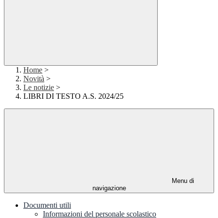
Home
>
Novità
>
Le notizie
>
LIBRI DI TESTO A.S. 2024/25
Menu di
navigazione
Documenti utili
Informazioni del personale scolastico