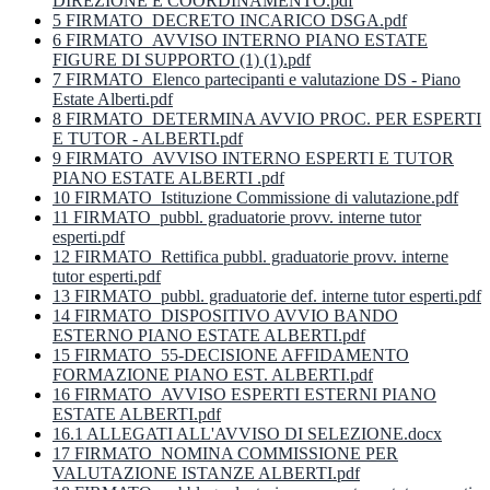
DIREZIONE E COORDINAMENTO.pdf
5 FIRMATO_DECRETO INCARICO DSGA.pdf
6 FIRMATO_AVVISO INTERNO PIANO ESTATE
FIGURE DI SUPPORTO (1) (1).pdf
7 FIRMATO_Elenco partecipanti e valutazione DS - Piano
Estate Alberti.pdf
8 FIRMATO_DETERMINA AVVIO PROC. PER ESPERTI
E TUTOR - ALBERTI.pdf
9 FIRMATO_AVVISO INTERNO ESPERTI E TUTOR
PIANO ESTATE ALBERTI .pdf
10 FIRMATO_Istituzione Commissione di valutazione.pdf
11 FIRMATO_pubbl. graduatorie provv. interne tutor
esperti.pdf
12 FIRMATO_Rettifica pubbl. graduatorie provv. interne
tutor esperti.pdf
13 FIRMATO_pubbl. graduatorie def. interne tutor esperti.pdf
14 FIRMATO_DISPOSITIVO AVVIO BANDO
ESTERNO PIANO ESTATE ALBERTI.pdf
15 FIRMATO_55-DECISIONE AFFIDAMENTO
FORMAZIONE PIANO EST. ALBERTI.pdf
16 FIRMATO_AVVISO ESPERTI ESTERNI PIANO
ESTATE ALBERTI.pdf
16.1 ALLEGATI ALL'AVVISO DI SELEZIONE.docx
17 FIRMATO_NOMINA COMMISSIONE PER
VALUTAZIONE ISTANZE ALBERTI.pdf