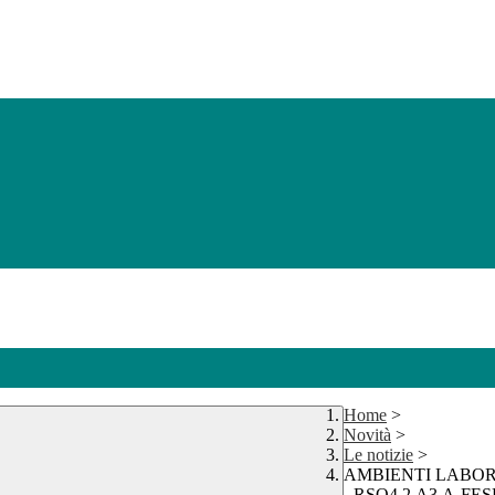
Home
>
Novità
>
Le notizie
>
AMBIENTI LABORA
- RSO4.2.A3.A-FE