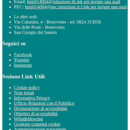
Email:
bnis014004@istruzione.it
Link per inviare una mail
PEC:
bnis014004@pec.istruzione.it
Link per inviare una mail
Le altre sedi:
Via Calandra, 4 - Benevento - tel. 0824 313058
Via delle Poste - Benevento
San Giorgio del Sannio
Seguici su
Facebook
Youtube
Instagram
Sezione Link Utili
Cookie policy
Note legali
Informativa Privacy
Ufficio Relazioni con il Pubblico
Dichiarazione di accessibilità
Obiettivi di accessibilità
Whistleblowing
Gestione consensi cookie
Amministrazione trasparente