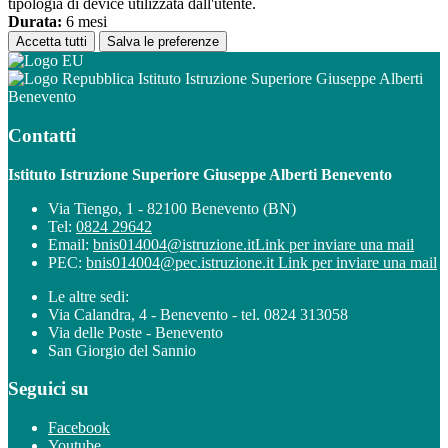
tipologia di device utilizzata dall'utente.
Durata:
6 mesi
Accetta tutti
Salva le preferenze
Istituto Istruzione Superiore Giuseppe Alberti
Benevento
Contatti
Istituto Istruzione Superiore Giuseppe Alberti Benevento
Via Tiengo, 1 - 82100 Benevento (BN)
Tel:
0824 29642
Email:
bnis014004@istruzione.it
Link per inviare una mail
PEC:
bnis014004@pec.istruzione.it
Link per inviare una mail
Le altre sedi:
Via Calandra, 4 - Benevento - tel. 0824 313058
Via delle Poste - Benevento
San Giorgio del Sannio
Seguici su
Facebook
Youtube