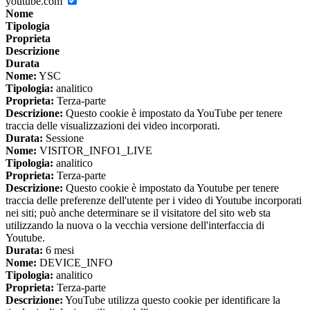
youtube.com
Nome
Tipologia
Proprieta
Descrizione
Durata
Nome:
YSC
Tipologia:
analitico
Proprieta:
Terza-parte
Descrizione:
Questo cookie è impostato da YouTube per tenere
traccia delle visualizzazioni dei video incorporati.
Durata:
Sessione
Nome:
VISITOR_INFO1_LIVE
Tipologia:
analitico
Proprieta:
Terza-parte
Descrizione:
Questo cookie è impostato da Youtube per tenere
traccia delle preferenze dell'utente per i video di Youtube incorporati
nei siti; può anche determinare se il visitatore del sito web sta
utilizzando la nuova o la vecchia versione dell'interfaccia di
Youtube.
Durata:
6 mesi
Nome:
DEVICE_INFO
Tipologia:
analitico
Proprieta:
Terza-parte
Descrizione:
YouTube utilizza questo cookie per identificare la