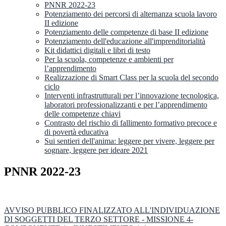
PNNR 2022-23
Potenziamento dei percorsi di alternanza scuola lavoro
II edizione
Potenziamento delle competenze di base II edizione
Potenziamento dell'educazione all'imprenditorialità
Kit didattici digitali e libri di testo
Per la scuola, competenze e ambienti per
l’apprendimento
Realizzazione di Smart Class per la scuola del secondo
ciclo
Interventi infrastrutturali per l’innovazione tecnologica,
laboratori professionalizzanti e per l’apprendimento
delle competenze chiavi
Contrasto del rischio di fallimento formativo precoce e
di povertà educativa
Sui sentieri dell'anima: leggere per vivere, leggere per
sognare, leggere per ideare 2021
PNNR 2022-23
AVVISO PUBBLICO FINALIZZATO ALL'INDIVIDUAZIONE
DI SOGGETTI DEL TERZO SETTORE - MISSIONE 4-