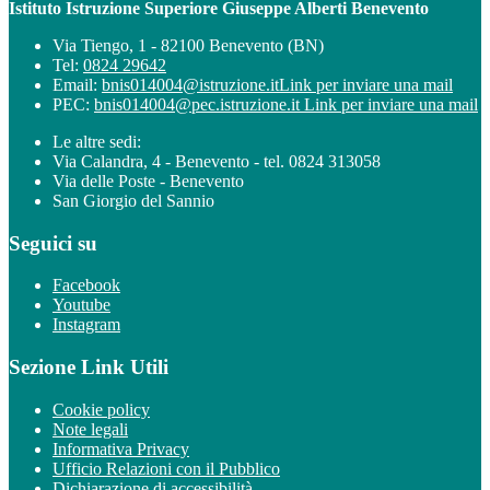
Istituto Istruzione Superiore Giuseppe Alberti Benevento
Via Tiengo, 1 - 82100 Benevento (BN)
Tel:
0824 29642
Email:
bnis014004@istruzione.it
Link per inviare una mail
PEC:
bnis014004@pec.istruzione.it
Link per inviare una mail
Le altre sedi:
Via Calandra, 4 - Benevento - tel. 0824 313058
Via delle Poste - Benevento
San Giorgio del Sannio
Seguici su
Facebook
Youtube
Instagram
Sezione Link Utili
Cookie policy
Note legali
Informativa Privacy
Ufficio Relazioni con il Pubblico
Dichiarazione di accessibilità