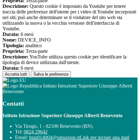
Proprieta:
Terza-parte
Descrizione:
Questo cookie è impostato da Youtube per tenere
traccia delle preferenze dell'utente per i video di Youtube incorporati
nei siti; può anche determinare se il visitatore del sito web sta
utilizzando la nuova o la vecchia versione dell'interfaccia di
Youtube.
Durata:
6 mesi
Nome:
DEVICE_INFO
Tipologia:
analitico
Proprieta:
Terza-parte
Descrizione:
YouTube utilizza questo cookie per identificare la
tipologia di device utilizzata dall'utente.
Durata:
6 mesi
Accetta tutti
Salva le preferenze
Istituto Istruzione Superiore Giuseppe Alberti
Benevento
Contatti
Istituto Istruzione Superiore Giuseppe Alberti Benevento
Via Tiengo, 1 - 82100 Benevento (BN)
Tel:
0824 29642
Email:
bnis014004@istruzione.it
Link per inviare una mail