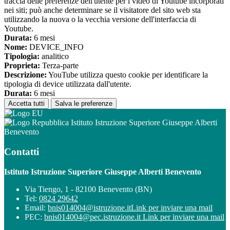
traccia delle preferenze dell'utente per i video di Youtube incorporati
nei siti; può anche determinare se il visitatore del sito web sta
utilizzando la nuova o la vecchia versione dell'interfaccia di
Youtube.
Durata:
6 mesi
Nome:
DEVICE_INFO
Tipologia:
analitico
Proprieta:
Terza-parte
Descrizione:
YouTube utilizza questo cookie per identificare la
tipologia di device utilizzata dall'utente.
Durata:
6 mesi
Accetta tutti
Salva le preferenze
Istituto Istruzione Superiore Giuseppe Alberti
Benevento
Contatti
Istituto Istruzione Superiore Giuseppe Alberti Benevento
Via Tiengo, 1 - 82100 Benevento (BN)
Tel:
0824 29642
Email:
bnis014004@istruzione.it
Link per inviare una mail
PEC:
bnis014004@pec.istruzione.it
Link per inviare una mail