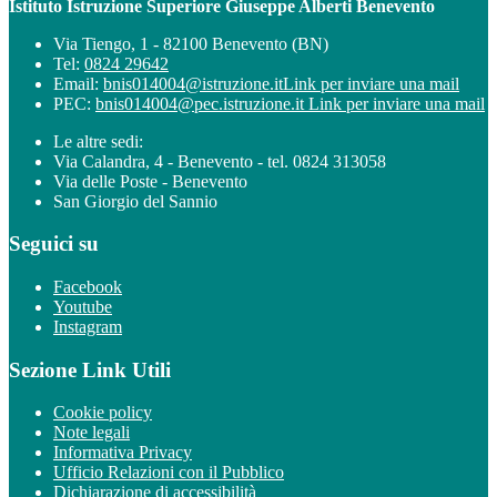
Istituto Istruzione Superiore Giuseppe Alberti Benevento
Via Tiengo, 1 - 82100 Benevento (BN)
Tel:
0824 29642
Email:
bnis014004@istruzione.it
Link per inviare una mail
PEC:
bnis014004@pec.istruzione.it
Link per inviare una mail
Le altre sedi:
Via Calandra, 4 - Benevento - tel. 0824 313058
Via delle Poste - Benevento
San Giorgio del Sannio
Seguici su
Facebook
Youtube
Instagram
Sezione Link Utili
Cookie policy
Note legali
Informativa Privacy
Ufficio Relazioni con il Pubblico
Dichiarazione di accessibilità