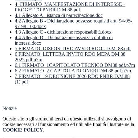
4 -FIRMATO_MANIFESTAZIONE DI INTERESSE -
PROGETTO PNRR D.M.88.pdf
4.1 Allegato A - istanza di partecipazione.doc
4.2 Allegato B - Dichiarazione possesso requisiti artt. 94-95-
97-98-100.docx
4.3 Allegato C - dichiarazione responsabilità.docx
4.4 Allegato D - Dichiarazione assenza conflitto di
interessi.docx
5 FIRMATO_DISPOSITIVO AVVIO RDO - D.M. 88.pdf
6 FIRMATO_LETTERA INVITO RDO MEPA DM 88
2025.pdf.p7m
6.1 FIRMATO_1CAPITOLATO TECNICO DM88.pdf.p7m
6.2 FIRMATO_2 CAPITOLATO ONERI DM 88.pdf.p7m
7 FIRMATO_19 DECISIONE 2026 RDO PNRR D.M.88
(1).pdf
Notizie
Questo sito o gli strumenti terzi da questo utilizzati si avvalgono di
cookie necessari al funzionamento ed utili alle finalità illustrate nella
COOKIE POLICY
.