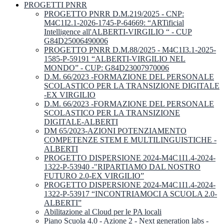
PROGETTI PNRR
PROGETTO PNRR D.M.219/2025 - CNP:
M4C1I2.1-2026-1745-P-64669: “ARTificial
Intelligence all'ALBERTI-VIRGILIO “ - CUP
G84D25006490006
PROGETTO PNRR D.M.88/2025 - M4C1I3.1-2025-
1585-P-59191 “ALBERTI-VIRGILIO NEL
MONDO” - CUP: G84D23007970006
D.M. 66/2023 -FORMAZIONE DEL PERSONALE
SCOLASTICO PER LA TRANSIZIONE DIGITALE
-EX VIRGILIO
D.M. 66/2023 -FORMAZIONE DEL PERSONALE
SCOLASTICO PER LA TRANSIZIONE
DIGITALE-ALBERTI
DM 65/2023-AZIONI POTENZIAMENTO
COMPETENZE STEM E MULTILINGUISTICHE -
ALBERTI
PROGETTO DISPERSIONE 2024-M4C1I1.4-2024-
1322-P-53940 -"RIPARTIAMO DAL NOSTRO
FUTURO 2.0-EX VIRGILIO”
PROGETTO DISPERSIONE 2024-M4C1I1.4-2024-
1322-P-53917 “INCONTRIAMOCI A SCUOLA 2.0-
ALBERTI”
Abilitazione al Cloud per le PA locali
Piano Scuola 4.0 - Azione 2 - Next generation labs -