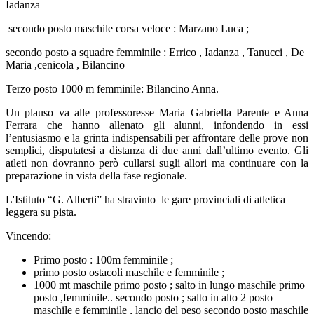
Iadanza
secondo posto maschile corsa veloce : Marzano Luca ;
secondo posto a squadre femminile : Errico , Iadanza , Tanucci , De
Maria ,cenicola , Bilancino
Terzo posto 1000 m femminile: Bilancino Anna.
Un plauso va alle professoresse Maria Gabriella Parente e Anna
Ferrara che hanno allenato gli alunni, infondendo in essi
l’entusiasmo e la grinta indispensabili per affrontare delle prove non
semplici, disputatesi a distanza di due anni dall’ultimo evento. Gli
atleti non dovranno però cullarsi sugli allori ma continuare con la
preparazione in vista della fase regionale.
L'Istituto “G. Alberti” ha stravinto le gare provinciali di atletica
leggera su pista.
Vincendo:
Primo posto : 100m femminile ;
primo posto ostacoli maschile e femminile ;
1000 mt maschile primo posto ; salto in lungo maschile primo
posto ,femminile.. secondo posto ; salto in alto 2 posto
maschile e femminile , lancio del peso secondo posto maschile