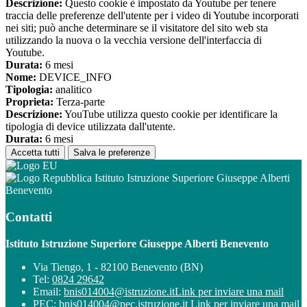
Descrizione:
Questo cookie è impostato da Youtube per tenere
traccia delle preferenze dell'utente per i video di Youtube incorporati
nei siti; può anche determinare se il visitatore del sito web sta
utilizzando la nuova o la vecchia versione dell'interfaccia di
Youtube.
Durata:
6 mesi
Nome:
DEVICE_INFO
Tipologia:
analitico
Proprieta:
Terza-parte
Descrizione:
YouTube utilizza questo cookie per identificare la
tipologia di device utilizzata dall'utente.
Durata:
6 mesi
Accetta tutti
Salva le preferenze
Istituto Istruzione Superiore Giuseppe Alberti
Benevento
Contatti
Istituto Istruzione Superiore Giuseppe Alberti Benevento
Via Tiengo, 1 - 82100 Benevento (BN)
Tel:
0824 29642
Email:
bnis014004@istruzione.it
Link per inviare una mail
PEC:
bnis014004@pec.istruzione.it
Link per inviare una mail