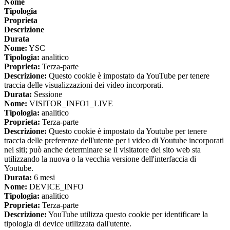
Nome
Tipologia
Proprieta
Descrizione
Durata
Nome:
YSC
Tipologia:
analitico
Proprieta:
Terza-parte
Descrizione:
Questo cookie è impostato da YouTube per tenere
traccia delle visualizzazioni dei video incorporati.
Durata:
Sessione
Nome:
VISITOR_INFO1_LIVE
Tipologia:
analitico
Proprieta:
Terza-parte
Descrizione:
Questo cookie è impostato da Youtube per tenere
traccia delle preferenze dell'utente per i video di Youtube incorporati
nei siti; può anche determinare se il visitatore del sito web sta
utilizzando la nuova o la vecchia versione dell'interfaccia di
Youtube.
Durata:
6 mesi
Nome:
DEVICE_INFO
Tipologia:
analitico
Proprieta:
Terza-parte
Descrizione:
YouTube utilizza questo cookie per identificare la
tipologia di device utilizzata dall'utente.