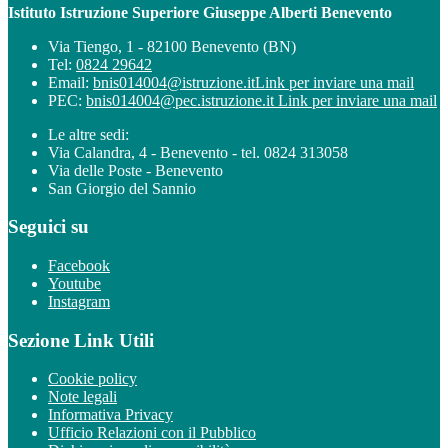
Istituto Istruzione Superiore Giuseppe Alberti Benevento
Via Tiengo, 1 - 82100 Benevento (BN)
Tel:
0824 29642
Email:
bnis014004@istruzione.it
Link per inviare una mail
PEC:
bnis014004@pec.istruzione.it
Link per inviare una mail
Le altre sedi:
Via Calandra, 4 - Benevento - tel. 0824 313058
Via delle Poste - Benevento
San Giorgio del Sannio
Seguici su
Facebook
Youtube
Instagram
Sezione Link Utili
Cookie policy
Note legali
Informativa Privacy
Ufficio Relazioni con il Pubblico