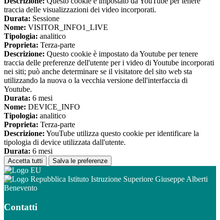
Descrizione:
Questo cookie è impostato da YouTube per tenere
traccia delle visualizzazioni dei video incorporati.
Durata:
Sessione
Nome:
VISITOR_INFO1_LIVE
Tipologia:
analitico
Proprieta:
Terza-parte
Descrizione:
Questo cookie è impostato da Youtube per tenere
traccia delle preferenze dell'utente per i video di Youtube incorporati
nei siti; può anche determinare se il visitatore del sito web sta
utilizzando la nuova o la vecchia versione dell'interfaccia di
Youtube.
Durata:
6 mesi
Nome:
DEVICE_INFO
Tipologia:
analitico
Proprieta:
Terza-parte
Descrizione:
YouTube utilizza questo cookie per identificare la
tipologia di device utilizzata dall'utente.
Durata:
6 mesi
Accetta tutti
Salva le preferenze
Istituto Istruzione Superiore Giuseppe Alberti
Benevento
Contatti