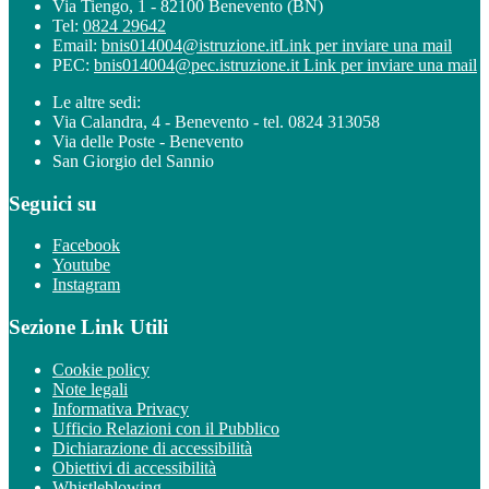
Via Tiengo, 1 - 82100 Benevento (BN)
Tel:
0824 29642
Email:
bnis014004@istruzione.it
Link per inviare una mail
PEC:
bnis014004@pec.istruzione.it
Link per inviare una mail
Le altre sedi:
Via Calandra, 4 - Benevento - tel. 0824 313058
Via delle Poste - Benevento
San Giorgio del Sannio
Seguici su
Facebook
Youtube
Instagram
Sezione Link Utili
Cookie policy
Note legali
Informativa Privacy
Ufficio Relazioni con il Pubblico
Dichiarazione di accessibilità
Obiettivi di accessibilità
Whistleblowing