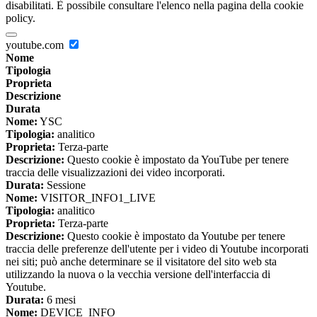
disabilitati. È possibile consultare l'elenco nella pagina della cookie
policy.
youtube.com
Nome
Tipologia
Proprieta
Descrizione
Durata
Nome:
YSC
Tipologia:
analitico
Proprieta:
Terza-parte
Descrizione:
Questo cookie è impostato da YouTube per tenere
traccia delle visualizzazioni dei video incorporati.
Durata:
Sessione
Nome:
VISITOR_INFO1_LIVE
Tipologia:
analitico
Proprieta:
Terza-parte
Descrizione:
Questo cookie è impostato da Youtube per tenere
traccia delle preferenze dell'utente per i video di Youtube incorporati
nei siti; può anche determinare se il visitatore del sito web sta
utilizzando la nuova o la vecchia versione dell'interfaccia di
Youtube.
Durata:
6 mesi
Nome:
DEVICE_INFO