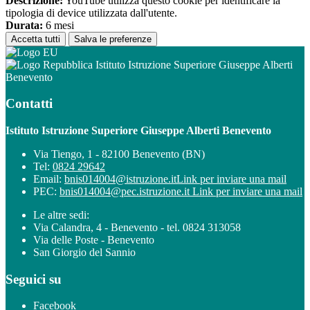
Descrizione:
YouTube utilizza questo cookie per identificare la
tipologia di device utilizzata dall'utente.
Durata:
6 mesi
Accetta tutti
Salva le preferenze
Istituto Istruzione Superiore Giuseppe Alberti
Benevento
Contatti
Istituto Istruzione Superiore Giuseppe Alberti Benevento
Via Tiengo, 1 - 82100 Benevento (BN)
Tel:
0824 29642
Email:
bnis014004@istruzione.it
Link per inviare una mail
PEC:
bnis014004@pec.istruzione.it
Link per inviare una mail
Le altre sedi:
Via Calandra, 4 - Benevento - tel. 0824 313058
Via delle Poste - Benevento
San Giorgio del Sannio
Seguici su
Facebook