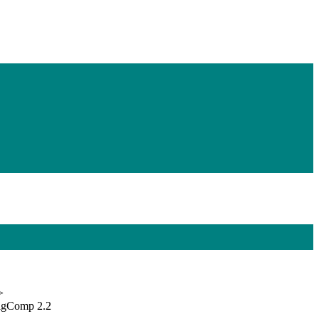
>
igComp 2.2