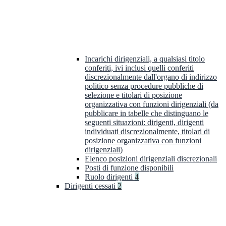
Incarichi dirigenziali, a qualsiasi titolo
conferiti, ivi inclusi quelli conferiti
discrezionalmente dall'organo di indirizzo
politico senza procedure pubbliche di
selezione e titolari di posizione
organizzativa con funzioni dirigenziali (da
pubblicare in tabelle che distinguano le
seguenti situazioni: dirigenti, dirigenti
individuati discrezionalmente, titolari di
posizione organizzativa con funzioni
dirigenziali)
Elenco posizioni dirigenziali discrezionali
Posti di funzione disponibili
Ruolo dirigenti
4
Dirigenti cessati
2