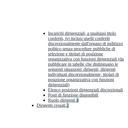
Incarichi dirigenziali, a qualsiasi titolo
conferiti, ivi inclusi quelli conferiti
discrezionalmente dall'organo di indirizzo
politico senza procedure pubbliche di
selezione e titolari di posizione
organizzativa con funzioni dirigenziali (da
pubblicare in tabelle che distinguano le
seguenti situazioni: dirigenti, dirigenti
individuati discrezionalmente, titolari di
posizione organizzativa con funzioni
dirigenziali)
Elenco posizioni dirigenziali discrezionali
Posti di funzione disponibili
Ruolo dirigenti
4
Dirigenti cessati
2