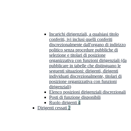
Incarichi dirigenziali, a qualsiasi titolo
conferiti, ivi inclusi quelli conferiti
discrezionalmente dall'organo di indirizzo
politico senza procedure pubbliche di
selezione e titolari di posizione
organizzativa con funzioni dirigenziali (da
pubblicare in tabelle che distinguano le
seguenti situazioni: dirigenti, dirigenti
individuati discrezionalmente, titolari di
posizione organizzativa con funzioni
dirigenziali)
Elenco posizioni dirigenziali discrezionali
Posti di funzione disponibili
Ruolo dirigenti
4
Dirigenti cessati
2