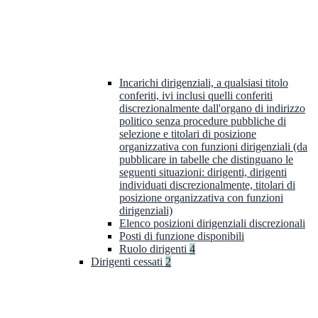
Incarichi dirigenziali, a qualsiasi titolo
conferiti, ivi inclusi quelli conferiti
discrezionalmente dall'organo di indirizzo
politico senza procedure pubbliche di
selezione e titolari di posizione
organizzativa con funzioni dirigenziali (da
pubblicare in tabelle che distinguano le
seguenti situazioni: dirigenti, dirigenti
individuati discrezionalmente, titolari di
posizione organizzativa con funzioni
dirigenziali)
Elenco posizioni dirigenziali discrezionali
Posti di funzione disponibili
Ruolo dirigenti
4
Dirigenti cessati
2