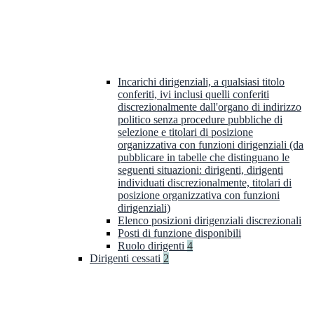
Incarichi dirigenziali, a qualsiasi titolo
conferiti, ivi inclusi quelli conferiti
discrezionalmente dall'organo di indirizzo
politico senza procedure pubbliche di
selezione e titolari di posizione
organizzativa con funzioni dirigenziali (da
pubblicare in tabelle che distinguano le
seguenti situazioni: dirigenti, dirigenti
individuati discrezionalmente, titolari di
posizione organizzativa con funzioni
dirigenziali)
Elenco posizioni dirigenziali discrezionali
Posti di funzione disponibili
Ruolo dirigenti
4
Dirigenti cessati
2