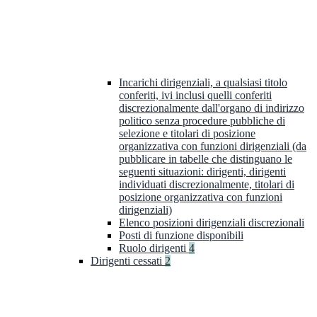
Incarichi dirigenziali, a qualsiasi titolo
conferiti, ivi inclusi quelli conferiti
discrezionalmente dall'organo di indirizzo
politico senza procedure pubbliche di
selezione e titolari di posizione
organizzativa con funzioni dirigenziali (da
pubblicare in tabelle che distinguano le
seguenti situazioni: dirigenti, dirigenti
individuati discrezionalmente, titolari di
posizione organizzativa con funzioni
dirigenziali)
Elenco posizioni dirigenziali discrezionali
Posti di funzione disponibili
Ruolo dirigenti
4
Dirigenti cessati
2