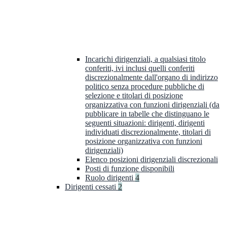
Incarichi dirigenziali, a qualsiasi titolo
conferiti, ivi inclusi quelli conferiti
discrezionalmente dall'organo di indirizzo
politico senza procedure pubbliche di
selezione e titolari di posizione
organizzativa con funzioni dirigenziali (da
pubblicare in tabelle che distinguano le
seguenti situazioni: dirigenti, dirigenti
individuati discrezionalmente, titolari di
posizione organizzativa con funzioni
dirigenziali)
Elenco posizioni dirigenziali discrezionali
Posti di funzione disponibili
Ruolo dirigenti
4
Dirigenti cessati
2