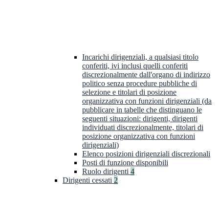
Incarichi dirigenziali, a qualsiasi titolo
conferiti, ivi inclusi quelli conferiti
discrezionalmente dall'organo di indirizzo
politico senza procedure pubbliche di
selezione e titolari di posizione
organizzativa con funzioni dirigenziali (da
pubblicare in tabelle che distinguano le
seguenti situazioni: dirigenti, dirigenti
individuati discrezionalmente, titolari di
posizione organizzativa con funzioni
dirigenziali)
Elenco posizioni dirigenziali discrezionali
Posti di funzione disponibili
Ruolo dirigenti
4
Dirigenti cessati
2