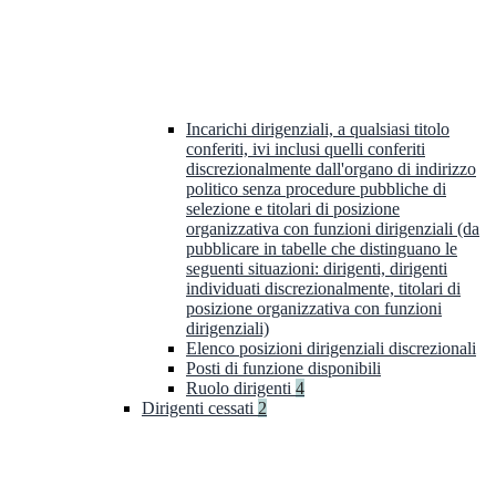
Incarichi dirigenziali, a qualsiasi titolo
conferiti, ivi inclusi quelli conferiti
discrezionalmente dall'organo di indirizzo
politico senza procedure pubbliche di
selezione e titolari di posizione
organizzativa con funzioni dirigenziali (da
pubblicare in tabelle che distinguano le
seguenti situazioni: dirigenti, dirigenti
individuati discrezionalmente, titolari di
posizione organizzativa con funzioni
dirigenziali)
Elenco posizioni dirigenziali discrezionali
Posti di funzione disponibili
Ruolo dirigenti
4
Dirigenti cessati
2