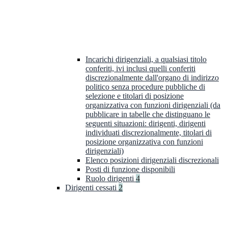
Incarichi dirigenziali, a qualsiasi titolo
conferiti, ivi inclusi quelli conferiti
discrezionalmente dall'organo di indirizzo
politico senza procedure pubbliche di
selezione e titolari di posizione
organizzativa con funzioni dirigenziali (da
pubblicare in tabelle che distinguano le
seguenti situazioni: dirigenti, dirigenti
individuati discrezionalmente, titolari di
posizione organizzativa con funzioni
dirigenziali)
Elenco posizioni dirigenziali discrezionali
Posti di funzione disponibili
Ruolo dirigenti
4
Dirigenti cessati
2