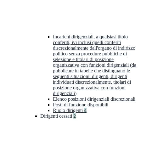
Incarichi dirigenziali, a qualsiasi titolo
conferiti, ivi inclusi quelli conferiti
discrezionalmente dall'organo di indirizzo
politico senza procedure pubbliche di
selezione e titolari di posizione
organizzativa con funzioni dirigenziali (da
pubblicare in tabelle che distinguano le
seguenti situazioni: dirigenti, dirigenti
individuati discrezionalmente, titolari di
posizione organizzativa con funzioni
dirigenziali)
Elenco posizioni dirigenziali discrezionali
Posti di funzione disponibili
Ruolo dirigenti
4
Dirigenti cessati
2