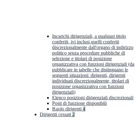
Incarichi dirigenziali, a qualsiasi titolo
conferiti, ivi inclusi quelli conferiti
discrezionalmente dall'organo di indirizzo
politico senza procedure pubbliche di
selezione e titolari di posizione
organizzativa con funzioni dirigenziali (da
pubblicare in tabelle che distinguano le
seguenti situazioni: dirigenti, dirigenti
individuati discrezionalmente, titolari di
posizione organizzativa con funzioni
dirigenziali)
Elenco posizioni dirigenziali discrezionali
Posti di funzione disponibili
Ruolo dirigenti
4
Dirigenti cessati
2