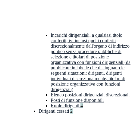
Incarichi dirigenziali, a qualsiasi titolo
conferiti, ivi inclusi quelli conferiti
discrezionalmente dall'organo di indirizzo
politico senza procedure pubbliche di
selezione e titolari di posizione
organizzativa con funzioni dirigenziali (da
pubblicare in tabelle che distinguano le
seguenti situazioni: dirigenti, dirigenti
individuati discrezionalmente, titolari di
posizione organizzativa con funzioni
dirigenziali)
Elenco posizioni dirigenziali discrezionali
Posti di funzione disponibili
Ruolo dirigenti
4
Dirigenti cessati
2