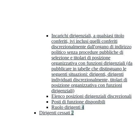
Incarichi dirigenziali, a qualsiasi titolo
conferiti, ivi inclusi quelli conferiti
discrezionalmente dall'organo di indirizzo
politico senza procedure pubbliche di
selezione e titolari di posizione
organizzativa con funzioni dirigenziali (da
pubblicare in tabelle che distinguano le
seguenti situazioni: dirigenti, dirigenti
individuati discrezionalmente, titolari di
posizione organizzativa con funzioni
dirigenziali)
Elenco posizioni dirigenziali discrezionali
Posti di funzione disponibili
Ruolo dirigenti
4
Dirigenti cessati
2