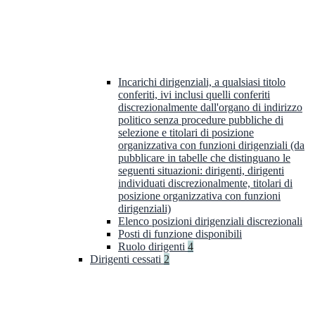
Incarichi dirigenziali, a qualsiasi titolo
conferiti, ivi inclusi quelli conferiti
discrezionalmente dall'organo di indirizzo
politico senza procedure pubbliche di
selezione e titolari di posizione
organizzativa con funzioni dirigenziali (da
pubblicare in tabelle che distinguano le
seguenti situazioni: dirigenti, dirigenti
individuati discrezionalmente, titolari di
posizione organizzativa con funzioni
dirigenziali)
Elenco posizioni dirigenziali discrezionali
Posti di funzione disponibili
Ruolo dirigenti
4
Dirigenti cessati
2