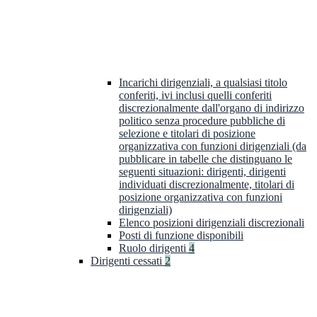
Incarichi dirigenziali, a qualsiasi titolo
conferiti, ivi inclusi quelli conferiti
discrezionalmente dall'organo di indirizzo
politico senza procedure pubbliche di
selezione e titolari di posizione
organizzativa con funzioni dirigenziali (da
pubblicare in tabelle che distinguano le
seguenti situazioni: dirigenti, dirigenti
individuati discrezionalmente, titolari di
posizione organizzativa con funzioni
dirigenziali)
Elenco posizioni dirigenziali discrezionali
Posti di funzione disponibili
Ruolo dirigenti
4
Dirigenti cessati
2