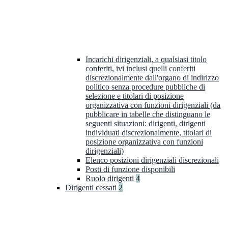
Incarichi dirigenziali, a qualsiasi titolo
conferiti, ivi inclusi quelli conferiti
discrezionalmente dall'organo di indirizzo
politico senza procedure pubbliche di
selezione e titolari di posizione
organizzativa con funzioni dirigenziali (da
pubblicare in tabelle che distinguano le
seguenti situazioni: dirigenti, dirigenti
individuati discrezionalmente, titolari di
posizione organizzativa con funzioni
dirigenziali)
Elenco posizioni dirigenziali discrezionali
Posti di funzione disponibili
Ruolo dirigenti
4
Dirigenti cessati
2